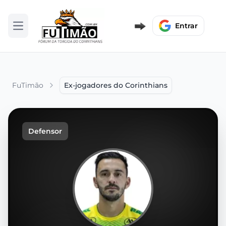
Entrar
Abrir menu
FuTimão
Ex-jogadores do Corinthians
Defensor