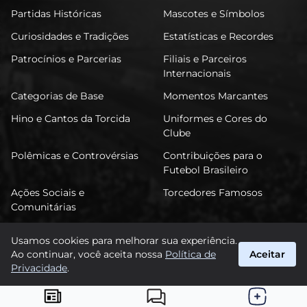
Partidas Históricas
Mascotes e Símbolos
Curiosidades e Tradições
Estatísticas e Recordes
Patrocínios e Parcerias
Filiais e Parceiros
Internacionais
Categorias de Base
Momentos Marcantes
Hino e Cantos da Torcida
Uniformes e Cores do
Clube
Polêmicas e Controvérsias
Contribuições para o
Futebol Brasileiro
Ações Sociais e
Torcedores Famosos
Comunitárias
Usamos cookies para melhorar sua experiência.
Ao continuar, você aceita nossa
Política de
Aceitar
FuTimão
Privacidade
.
suporte@futimao.com.br