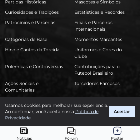
Partidas Históricas
Mascotes e Símbolos
Curiosidades e Tradições
Estatísticas e Recordes
Patrocínios e Parcerias
Filiais e Parceiros
Internacionais
Categorias de Base
Momentos Marcantes
Hino e Cantos da Torcida
Uniformes e Cores do
Clube
Polêmicas e Controvérsias
Contribuições para o
Futebol Brasileiro
Ações Sociais e
Torcedores Famosos
Comunitárias
Usamos cookies para melhorar sua experiência.
Ao continuar, você aceita nossa
Política de
Aceitar
FuTimão
Privacidade
.
suporte@futimao.com.br
© 2026 FuTimão. Todos os direitos reservados.
Notícias
Fórum
Postar