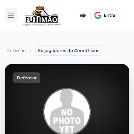
Entrar
Abrir menu
FuTimão
Ex-jogadores do Corinthians
Defensor