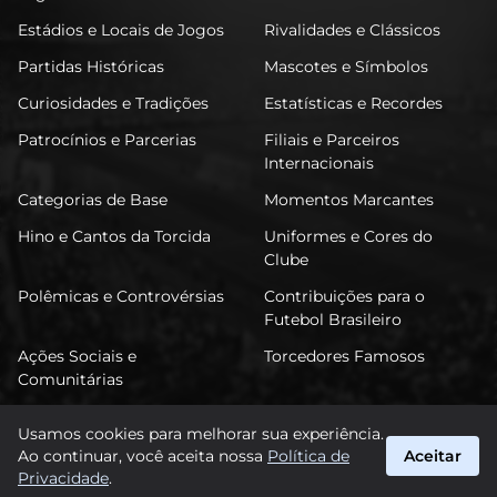
Estádios e Locais de Jogos
Rivalidades e Clássicos
Partidas Históricas
Mascotes e Símbolos
Curiosidades e Tradições
Estatísticas e Recordes
Patrocínios e Parcerias
Filiais e Parceiros
Internacionais
Categorias de Base
Momentos Marcantes
Hino e Cantos da Torcida
Uniformes e Cores do
Clube
Polêmicas e Controvérsias
Contribuições para o
Futebol Brasileiro
Ações Sociais e
Torcedores Famosos
Comunitárias
Usamos cookies para melhorar sua experiência.
Ao continuar, você aceita nossa
Política de
Aceitar
FuTimão
Privacidade
.