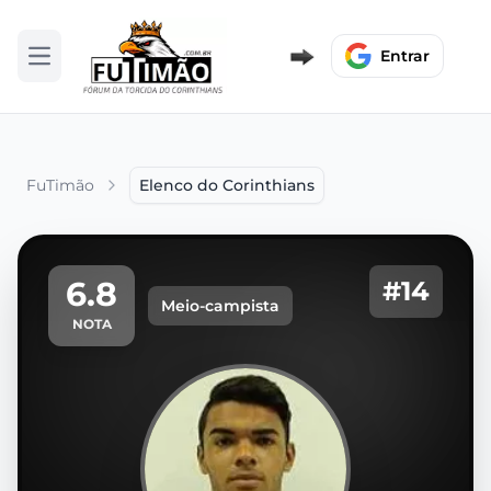
Entrar
Abrir menu
FuTimão
Elenco do Corinthians
6.8
#14
Meio-campista
NOTA