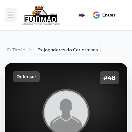
Entrar
Abrir menu
FuTimão
Ex-jogadores do Corinthians
Defensor
#48