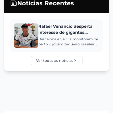
Notícias Recentes
Rafael Venâncio desperta
interesse de gigantes
europeus
Barcelona e Sevilla monitoram de
perto o jovem zagueiro brasileiro,
que vem se destacando nas
categorias de base do Cori...
Ver todas as notícias