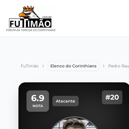
FuTimão
Elenco do Corinthians
Pedro Rau
6.9
#20
Atacante
NOTA