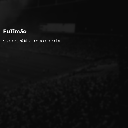
FuTimão
suporte@futimao.com.br