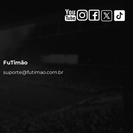
FuTimão
suporte@futimao.com.br