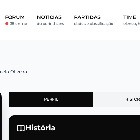
FÓRUM
NOTÍCIAS
PARTIDAS
TIME
35 online
do corinthians
dados e classificação
elenco, h
celo Oliveira
PERFIL
HISTÓR
História