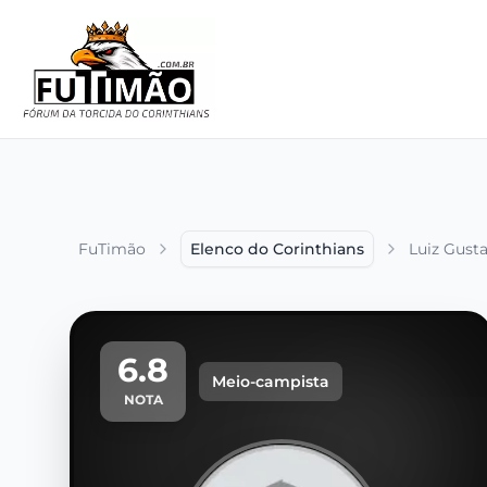
FuTimão
Elenco do Corinthians
Luiz Gust
6.8
Meio-campista
NOTA