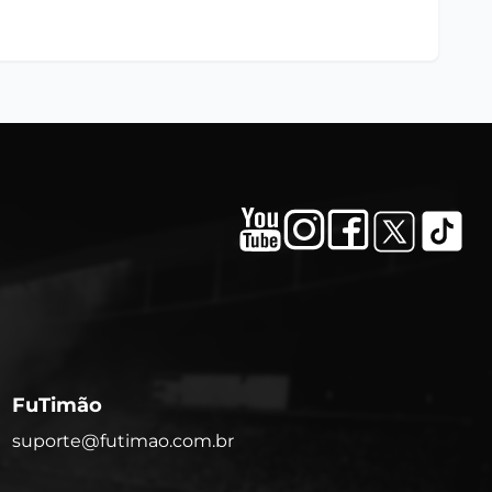
FuTimão
suporte@futimao.com.br