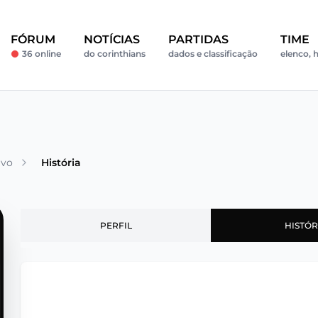
FÓRUM
NOTÍCIAS
PARTIDAS
TIME
36 online
do corinthians
dados e classificação
elenco, h
avo
História
PERFIL
HISTÓR