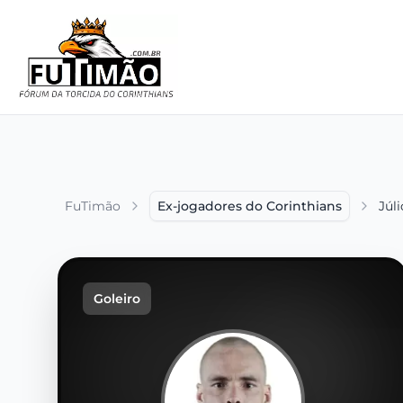
FuTimão
Ex-jogadores do Corinthians
Júl
Goleiro