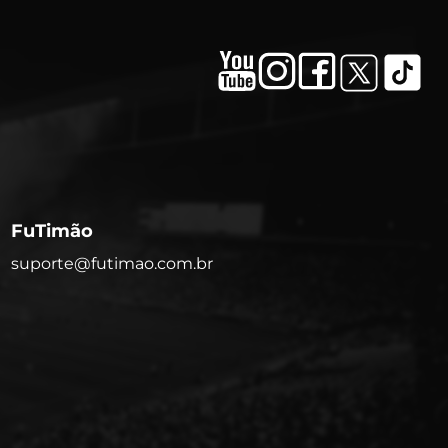
FuTimão
suporte@futimao.com.br