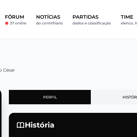
FÓRUM
NOTÍCIAS
PARTIDAS
TIME
37 online
do corinthians
dados e classificação
elenco, h
io César
PERFIL
HISTÓR
História