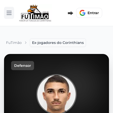
Entrar
Abrir menu
FuTimão
Ex-jogadores do Corinthians
Defensor