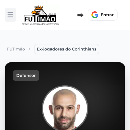
Entrar
Abrir menu
FuTimão
Ex-jogadores do Corinthians
Defensor