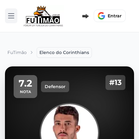
Entrar
Abrir menu
FuTimão
Elenco do Corinthians
7.2
#13
Defensor
NOTA