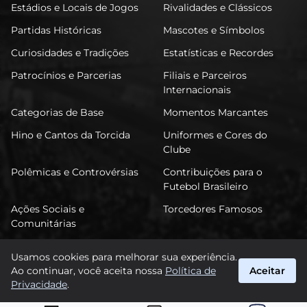
Estádios e Locais de Jogos
Rivalidades e Clássicos
Partidas Históricas
Mascotes e Símbolos
Curiosidades e Tradições
Estatísticas e Recordes
Patrocínios e Parcerias
Filiais e Parceiros
Internacionais
Categorias de Base
Momentos Marcantes
Hino e Cantos da Torcida
Uniformes e Cores do
Clube
Polêmicas e Controvérsias
Contribuições para o
Futebol Brasileiro
Ações Sociais e
Torcedores Famosos
Comunitárias
Usamos cookies para melhorar sua experiência.
Ao continuar, você aceita nossa
Política de
Aceitar
FuTimão
Privacidade
.
suporte@futimao.com.br