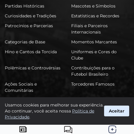
Partidas Históricas
Mascotes e Símbolos
Curiosidades e Tradições
Estatísticas e Recordes
Patrocínios e Parcerias
Filiais e Parceiros
Internacionais
Categorias de Base
Momentos Marcantes
Hino e Cantos da Torcida
Uniformes e Cores do
Clube
Polêmicas e Controvérsias
Contribuições para o
Futebol Brasileiro
Ações Sociais e
Torcedores Famosos
Comunitárias
Usamos cookies para melhorar sua experiência.
Ao continuar, você aceita nossa
Política de
Aceitar
FuTimão
Privacidade
.
suporte@futimao.com.br