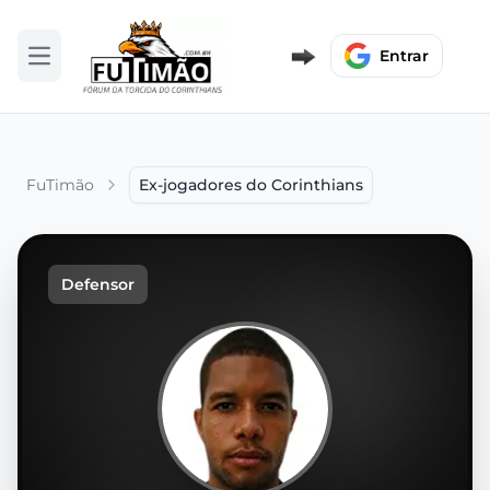
Entrar
Abrir menu
FuTimão
Ex-jogadores do Corinthians
Defensor