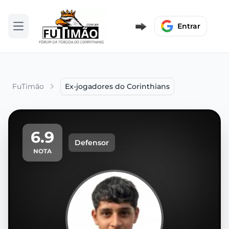
Entrar
Abrir menu
FuTimão
Ex-jogadores do Corinthians
6.9
Defensor
NOTA