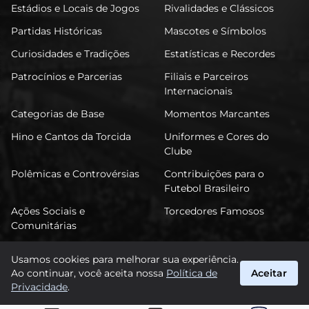
Estádios e Locais de Jogos
Rivalidades e Clássicos
Partidas Históricas
Mascotes e Símbolos
Curiosidades e Tradições
Estatísticas e Recordes
Patrocínios e Parcerias
Filiais e Parceiros
Internacionais
Categorias de Base
Momentos Marcantes
Hino e Cantos da Torcida
Uniformes e Cores do
Clube
Polêmicas e Controvérsias
Contribuições para o
Futebol Brasileiro
Ações Sociais e
Torcedores Famosos
Comunitárias
Usamos cookies para melhorar sua experiência.
Ao continuar, você aceita nossa
Política de
Aceitar
FuTimão
Privacidade
.
suporte@futimao.com.br