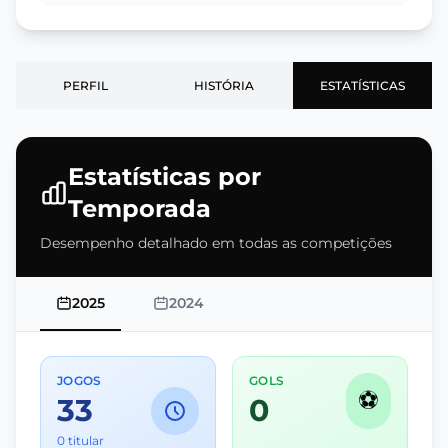
PERFIL
HISTÓRIA
ESTATÍSTICAS
Estatísticas por
Temporada
Desempenho detalhado em todas as competições
2025
2024
JOGOS
GOLS
⚽
33
0
0 titular