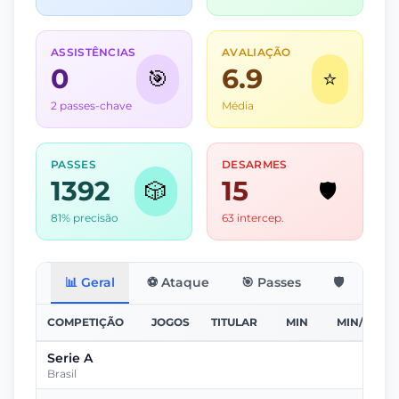
ASSISTÊNCIAS
AVALIAÇÃO
0
6.9
🎯
⭐
2 passes-chave
Média
PASSES
DESARMES
1392
15
🎲
🛡️
81% precisão
63 intercep.
📊 Geral
⚽ Ataque
🎯 Passes
🛡️ Defesa
COMPETIÇÃO
JOGOS
TITULAR
MIN
MIN/JOGO
Serie A
-
Brasil