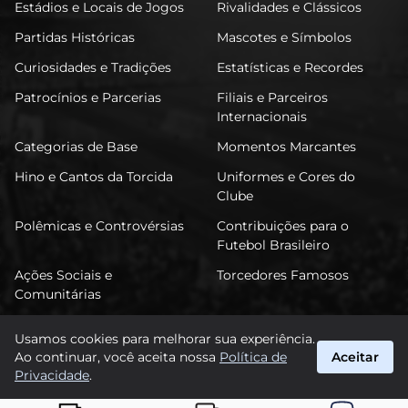
Estádios e Locais de Jogos
Rivalidades e Clássicos
Partidas Históricas
Mascotes e Símbolos
Curiosidades e Tradições
Estatísticas e Recordes
Patrocínios e Parcerias
Filiais e Parceiros
Internacionais
Categorias de Base
Momentos Marcantes
Hino e Cantos da Torcida
Uniformes e Cores do
Clube
Polêmicas e Controvérsias
Contribuições para o
Futebol Brasileiro
Ações Sociais e
Torcedores Famosos
Comunitárias
Usamos cookies para melhorar sua experiência.
Ao continuar, você aceita nossa
Política de
Aceitar
FuTimão
Privacidade
.
suporte@futimao.com.br