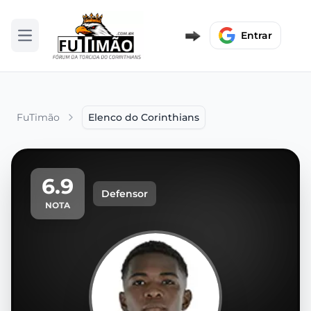
Entrar
Abrir menu
FuTimão
Elenco do Corinthians
6.9
Defensor
NOTA