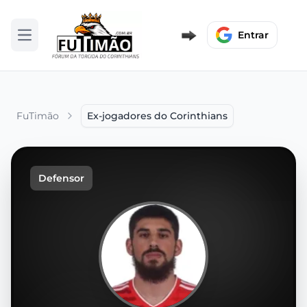
Entrar
Abrir menu
FuTimão
Ex-jogadores do Corinthians
Defensor