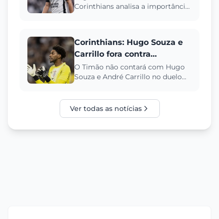
Corinthians analisa a importância
Ajustes no Corinthians
da Data Fifa para a recuperação
física e mental do elenco, v...
Corinthians: Hugo Souza e
Carrillo fora contra
Fluminense; veja detalhes
O Timão não contará com Hugo
Souza e André Carrillo no duelo
contra o Fluminense devido a
convocações para suas seleções...
Ver todas as notícias