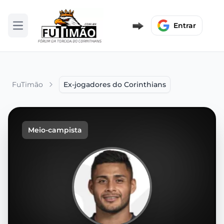
Entrar
Abrir menu
FuTimão
Ex-jogadores do Corinthians
Meio-campista