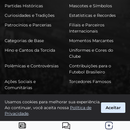
Partidas Históricas
Mascotes e Símbolos
Curiosidades e Tradições
Estatísticas e Recordes
Patrocínios e Parcerias
Filiais e Parceiros
Internacionais
Categorias de Base
Momentos Marcantes
Hino e Cantos da Torcida
Uniformes e Cores do
Clube
Polêmicas e Controvérsias
Contribuições para o
Futebol Brasileiro
Ações Sociais e
Torcedores Famosos
Comunitárias
Usamos cookies para melhorar sua experiência.
Ao continuar, você aceita nossa
Política de
Aceitar
FuTimão
Privacidade
.
suporte@futimao.com.br