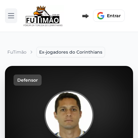
Entrar
Abrir menu
FuTimão
Ex-jogadores do Corinthians
Defensor