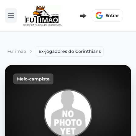
Entrar
Abrir menu
FuTimão
Ex-jogadores do Corinthians
Meio-campista