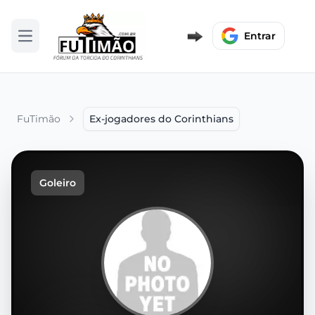
Entrar
Abrir menu
FuTimão
Ex-jogadores do Corinthians
Goleiro