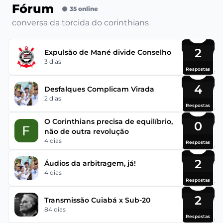
Fórum
35 online
conversa da torcida do corinthians
2
Expulsão de Mané divide Conselho
3 dias
Respostas
4
Desfalques Complicam Virada
2 dias
Respostas
O Corinthians precisa de equilíbrio,
0
não de outra revolução
4 dias
Respostas
2
Áudios da arbitragem, já!
4 dias
Respostas
2
Transmissão Cuiabá x Sub-20
84 dias
Respostas