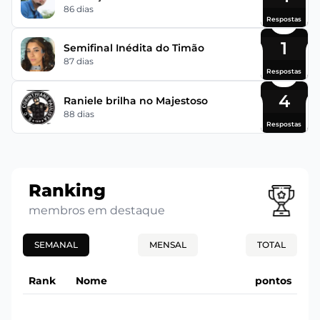
86 dias
Respostas
1
Semifinal Inédita do Timão
87 dias
Respostas
4
Raniele brilha no Majestoso
88 dias
Respostas
Ranking
membros em destaque
SEMANAL
MENSAL
TOTAL
Rank
Nome
pontos