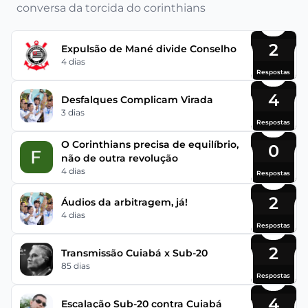
conversa da torcida do corinthians
2
Expulsão de Mané divide Conselho
4 dias
Respostas
4
Desfalques Complicam Virada
3 dias
Respostas
O Corinthians precisa de equilíbrio,
0
não de outra revolução
4 dias
Respostas
2
Áudios da arbitragem, já!
4 dias
Respostas
2
Transmissão Cuiabá x Sub-20
85 dias
Respostas
4
Escalação Sub-20 contra Cuiabá