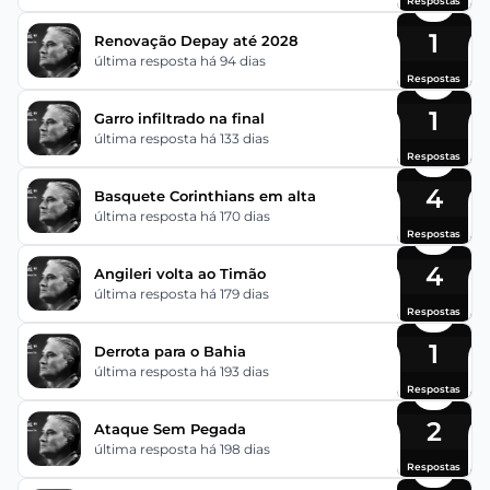
Respostas
1
Renovação Depay até 2028
última resposta há 94 dias
Respostas
1
Garro infiltrado na final
última resposta há 133 dias
Respostas
4
Basquete Corinthians em alta
última resposta há 170 dias
Respostas
4
Angileri volta ao Timão
última resposta há 179 dias
Respostas
1
Derrota para o Bahia
última resposta há 193 dias
Respostas
2
Ataque Sem Pegada
última resposta há 198 dias
Respostas