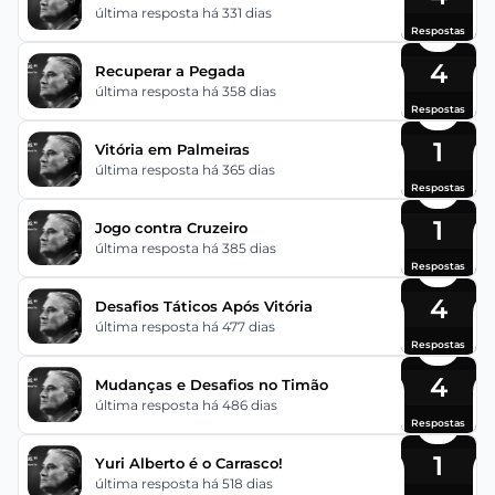
última resposta há 331 dias
Respostas
4
Recuperar a Pegada
última resposta há 358 dias
Respostas
1
Vitória em Palmeiras
última resposta há 365 dias
Respostas
1
Jogo contra Cruzeiro
última resposta há 385 dias
Respostas
4
Desafios Táticos Após Vitória
última resposta há 477 dias
Respostas
4
Mudanças e Desafios no Timão
última resposta há 486 dias
Respostas
1
Yuri Alberto é o Carrasco!
última resposta há 518 dias