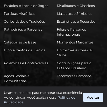
Estádios e Locais de Jogos
Rivalidades e Clássicos
Partidas Históricas
Mascotes e Símbolos
Curiosidades e Tradições
Estatísticas e Recordes
Patrocínios e Parcerias
Filiais e Parceiros
Internacionais
Categorias de Base
Momentos Marcantes
Hino e Cantos da Torcida
Uniformes e Cores do
Clube
Polêmicas e Controvérsias
Contribuições para o
Futebol Brasileiro
Ações Sociais e
Torcedores Famosos
Comunitárias
Usamos cookies para melhorar sua experiência.
Ao continuar, você aceita nossa
Política de
Aceitar
FuTimão
Privacidade
.
suporte@futimao.com.br