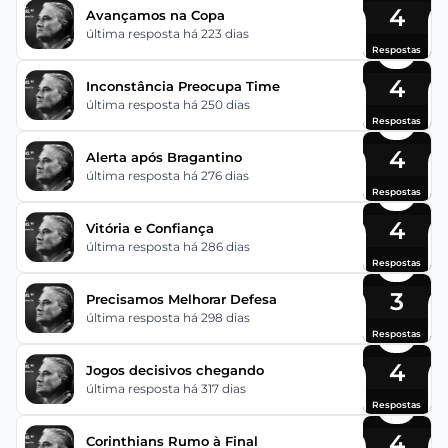
4
Avançamos na Copa
última resposta há 223 dias
Respostas
4
Inconstância Preocupa Time
última resposta há 250 dias
Respostas
4
Alerta após Bragantino
última resposta há 276 dias
Respostas
4
Vitória e Confiança
última resposta há 286 dias
Respostas
3
Precisamos Melhorar Defesa
última resposta há 298 dias
Respostas
4
Jogos decisivos chegando
última resposta há 317 dias
Respostas
4
Corinthians Rumo à Final