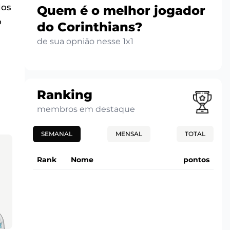
dos
Quem é o melhor jogador
o
do Corinthians?
de sua opnião nesse 1x1
Ranking
membros em destaque
SEMANAL
MENSAL
TOTAL
Rank
Nome
pontos