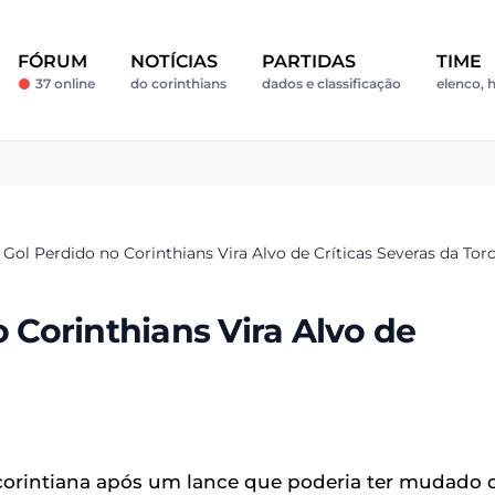
FÓRUM
NOTÍCIAS
PARTIDAS
TIME
37 online
do corinthians
dados e classificação
elenco, h
: Gol Perdido no Corinthians Vira Alvo de Críticas Severas da Tor
o Corinthians Vira Alvo de
 corintiana após um lance que poderia ter mudado 