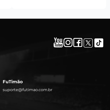
FuTimão
suporte@futimao.com.br