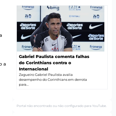
a
Gabriel Paulista comenta falhas
do Corinthians contra o
b a
Internacional
Zagueiro Gabriel Paulista avalia
desempenho do Corinthians em derrota
para...
Portal não encontrado ou não configurado para YouTube.