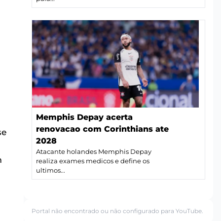
Memphis Depay acerta
renovacao com Corinthians ate
se
2028
Atacante holandes Memphis Depay
m
realiza exames medicos e define os
ultimos...
Portal não encontrado ou não configurado para YouTube.