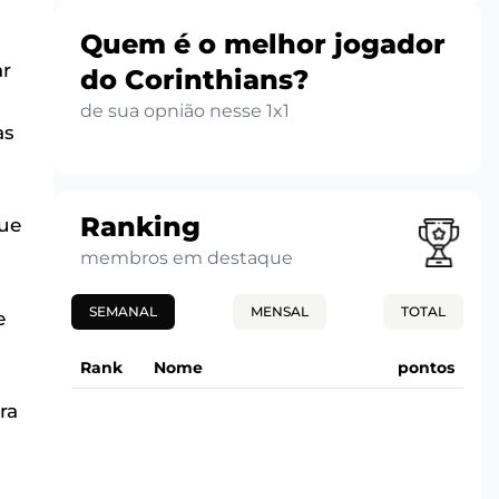
Quem é o melhor jogador
ar
do Corinthians?
de sua opnião nesse 1x1
as
Ranking
que
membros em destaque
SEMANAL
MENSAL
TOTAL
e
Rank
Nome
pontos
ra