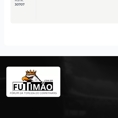
Rank:
30707