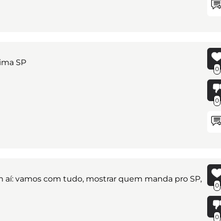
cima SP
0
0
vem aí: vamos com tudo, mostrar quem manda pro SP,
0
0