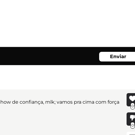
Enviar
, show de confiança, mlk; vamos pra cima com força
0
0