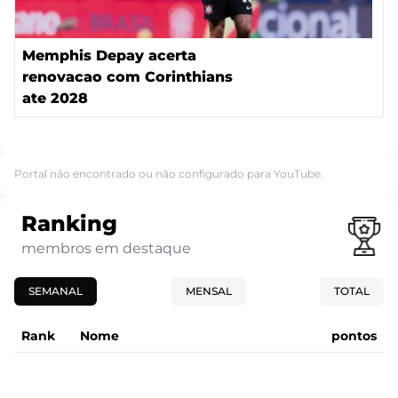
Memphis Depay acerta
renovacao com Corinthians
ate 2028
Portal não encontrado ou não configurado para YouTube.
Ranking
membros em destaque
SEMANAL
MENSAL
TOTAL
Rank
Nome
pontos