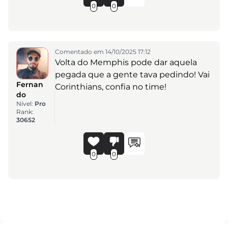
0
0
Comentado em 14/10/2025 17:12
Volta do Memphis pode dar aquela
pegada que a gente tava pedindo! Vai
Fernan
Corinthians, confia no time!
do
Nível:
Pro
Rank:
30652
0
0