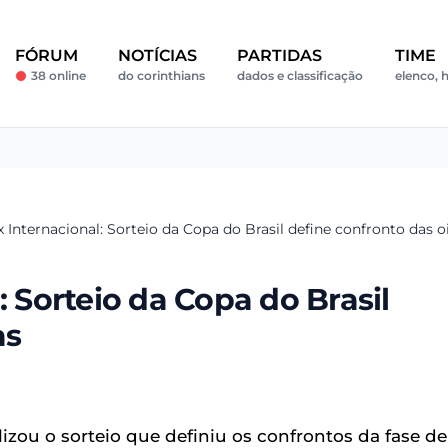
FÓRUM
NOTÍCIAS
PARTIDAS
TIME
38 online
do corinthians
dados e classificação
elenco, h
x Internacional: Sorteio da Copa do Brasil define confronto das o
: Sorteio da Copa do Brasil
as
lizou o sorteio que definiu os confrontos da fase de