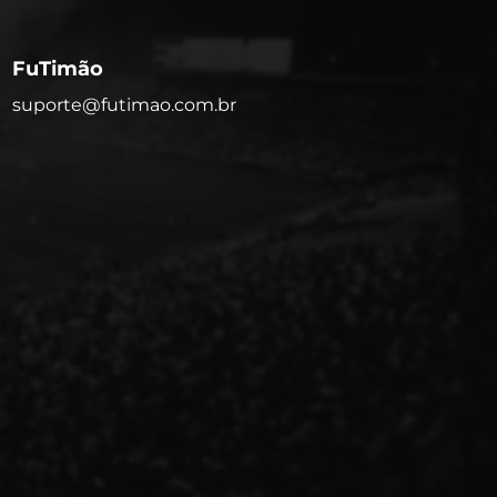
FuTimão
suporte@futimao.com.br