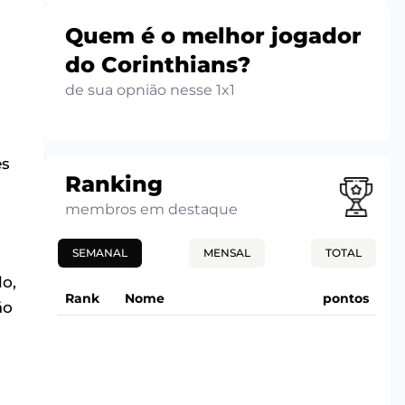
Quem é o melhor jogador
do Corinthians?
de sua opnião nesse 1x1
es
Ranking
membros em destaque
SEMANAL
MENSAL
TOTAL
lo,
Rank
Nome
pontos
ão