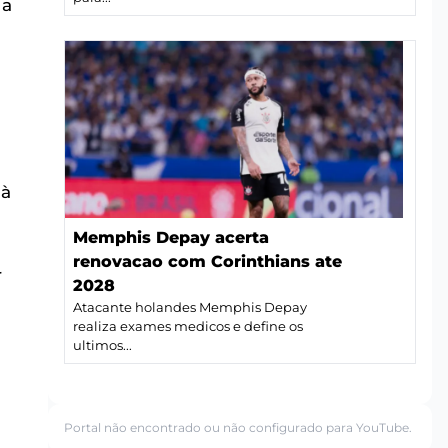
 a
 à
Memphis Depay acerta
renovacao com Corinthians ate
r
2028
Atacante holandes Memphis Depay
realiza exames medicos e define os
ultimos...
Portal não encontrado ou não configurado para YouTube.