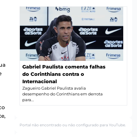
ua
Gabriel Paulista comenta falhas
e
do Corinthians contra o
Internacional
Zagueiro Gabriel Paulista avalia
desempenho do Corinthians em derrota
para...
co
e,
Portal não encontrado ou não configurado para YouTube.