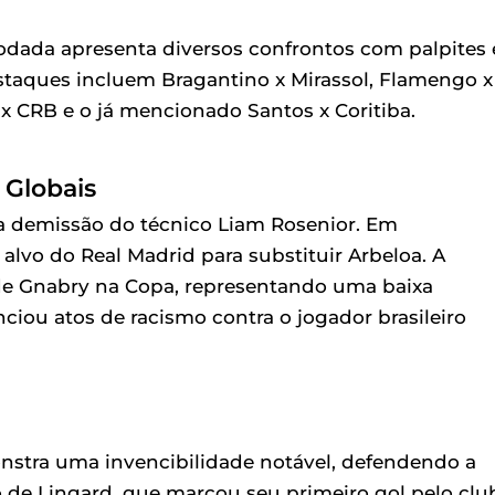
 rodada apresenta diversos confrontos com palpites 
estaques incluem Bragantino x Mirassol, Flamengo x
za x CRB e o já mencionado Santos x Coritiba.
 Globais
 a demissão do técnico Liam Rosenior. Em
lvo do Real Madrid para substituir Arbeloa. A
de Gnabry na Copa, representando uma baixa
ciou atos de racismo contra o jogador brasileiro
nstra uma invencibilidade notável, defendendo a
o de Lingard, que marcou seu primeiro gol pelo clu