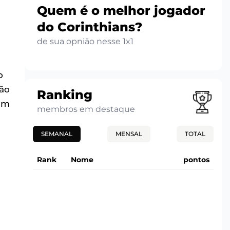
Quem é o melhor jogador
do Corinthians?
de sua opnião nesse 1x1
o
ção
Ranking
 um
membros em destaque
SEMANAL
MENSAL
TOTAL
Rank
Nome
pontos