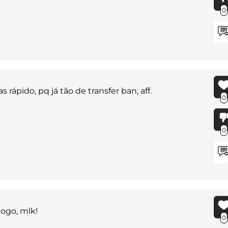
0
rápido, pq já tão de transfer ban, aff.
0
0
logo, mlk!
0