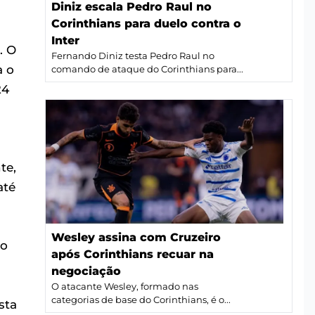
Diniz escala Pedro Raul no
Corinthians para duelo contra o
Inter
. O
Fernando Diniz testa Pedro Raul no
a o
comando de ataque do Corinthians para...
24
te,
até
Wesley assina com Cruzeiro
do
após Corinthians recuar na
negociação
O atacante Wesley, formado nas
categorias de base do Corinthians, é o...
sta