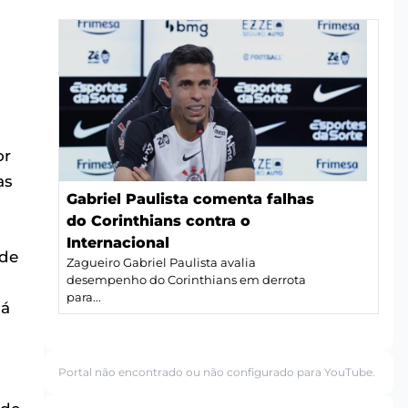
or
as
Gabriel Paulista comenta falhas
do Corinthians contra o
Internacional
 de
Zagueiro Gabriel Paulista avalia
desempenho do Corinthians em derrota
para...
já
Portal não encontrado ou não configurado para YouTube.