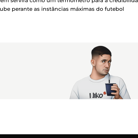
ém servirá como um termômetro para a credibilid
clube perante as instâncias máximas do futebol