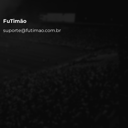
FuTimão
suporte@futimao.com.br