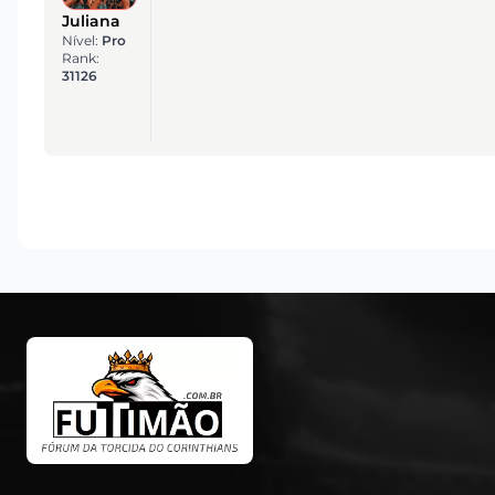
Juliana
Nível:
Pro
Rank:
31126