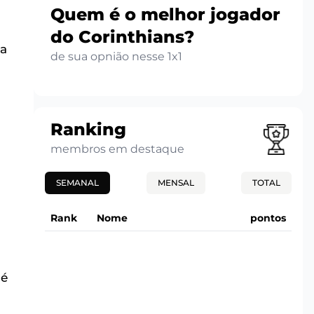
Quem é o melhor jogador
do Corinthians?
 a
de sua opnião nesse 1x1
Ranking
membros em destaque
SEMANAL
MENSAL
TOTAL
Rank
Nome
pontos
 é