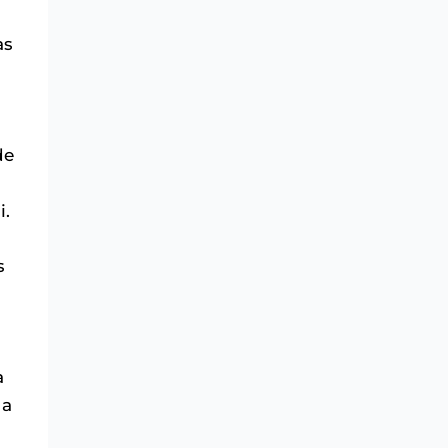
as
de
i.
s
a
ua