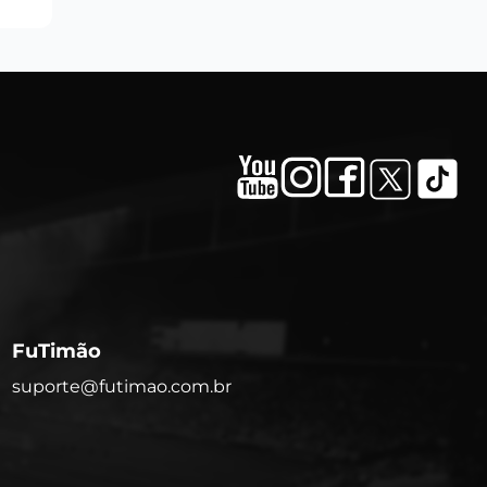
FuTimão
suporte@futimao.com.br