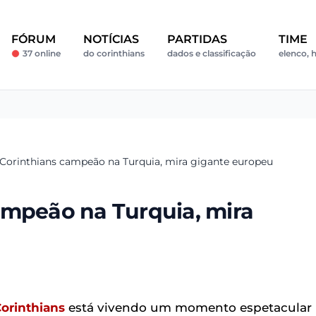
FÓRUM
NOTÍCIAS
PARTIDAS
TIME
37 online
do corinthians
dados e classificação
elenco, h
-Corinthians campeão na Turquia, mira gigante europeu
ampeão na Turquia, mira
orinthians
está vivendo um momento espetacular