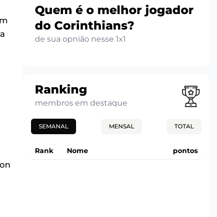
Quem é o melhor jogador
om
do Corinthians?
da
de sua opnião nesse 1x1
Ranking
membros em destaque
SEMANAL
MENSAL
TOTAL
Rank
Nome
pontos
ion