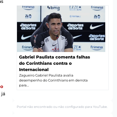
as
Gabriel Paulista comenta falhas
do Corinthians contra o
Internacional
Zagueiro Gabriel Paulista avalia
desempenho do Corinthians em derrota
para...
do
 já
Portal não encontrado ou não configurado para YouTube.