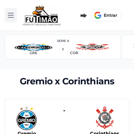
Entrar
Abrir menu
SERIE A
X
GRE
COR
Gremio x Corinthians
-
Gremio
Corinthians