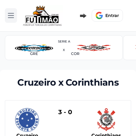
Entrar
Abrir menu
SERIE A
X
GRE
COR
Cruzeiro x Corinthians
3 - 0
Cruzeiro
Corinthians