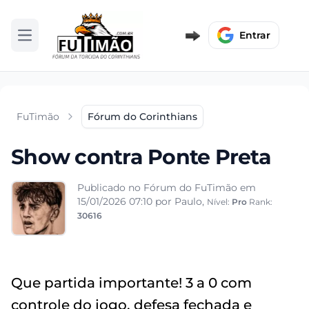
Entrar
Abrir menu
FuTimão
Fórum do Corinthians
Show contra Ponte Preta
Publicado no Fórum do FuTimão em
15/01/2026 07:10
por Paulo,
Nível:
Pro
Rank:
30616
Que partida importante! 3 a 0 com
controle do jogo, defesa fechada e