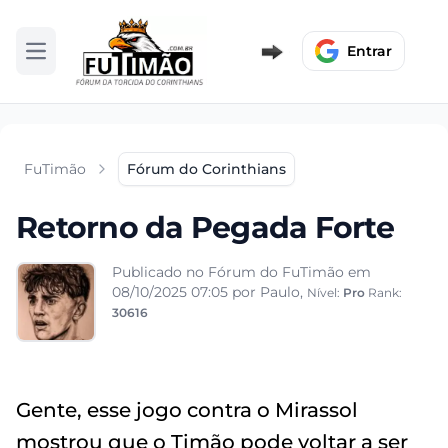
Entrar
Abrir menu
FuTimão
Fórum do Corinthians
Retorno da Pegada Forte
Publicado no Fórum do FuTimão em
08/10/2025 07:05
por Paulo,
Nível:
Pro
Rank:
30616
Gente, esse jogo contra o Mirassol
mostrou que o Timão pode voltar a ser