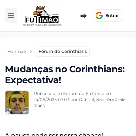
Entrar
Abrir menu
FuTimão
Fórum do Corinthians
Mudanças no Corinthians:
Expectativa!
Publicado no Fórum do FuTimão em
14/06/2025 07:03
por Gabriel,
Nível:
Pro
Rank:
31065
A pausa pode ser nossa chance!