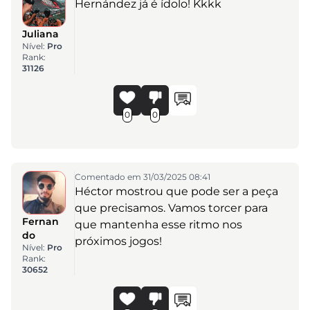
Hernández já é ídolo! Kkkk
Juliana
Nível:
Pro
Rank:
31126
0
0
Comentado em 31/03/2025 08:41
Héctor mostrou que pode ser a peça
que precisamos. Vamos torcer para
Fernan
que mantenha esse ritmo nos
do
próximos jogos!
Nível:
Pro
Rank:
30652