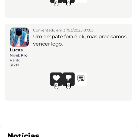
0
0
Comentado em 31/03/2025 07:03
Um empate fora é ok, mas precisamos
vencer logo.
Lucas
Nível:
Pro
Rank:
31212
0
0
Notícias