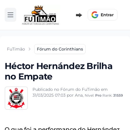
Entrar
Abrir menu
FuTimão
Fórum do Corinthians
Héctor Hernández Brilha
no Empate
Publicado no Fórum do FuTimão em
31/03/2025 07:03
por Ana,
Nível:
Pro
Rank:
31559
O que foi a performance do Hernández,