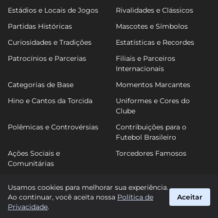
Estádios e Locais de Jogos
Rivalidades e Clássicos
Partidas Históricas
Mascotes e Símbolos
Curiosidades e Tradições
Estatísticas e Recordes
Patrocínios e Parcerias
Filiais e Parceiros
Internacionais
Categorias de Base
Momentos Marcantes
Hino e Cantos da Torcida
Uniformes e Cores do
Clube
Polêmicas e Controvérsias
Contribuições para o
Futebol Brasileiro
Ações Sociais e
Torcedores Famosos
Comunitárias
Usamos cookies para melhorar sua experiência.
Ao continuar, você aceita nossa
Política de
Aceitar
FuTimão
Privacidade
.
suporte@futimao.com.br